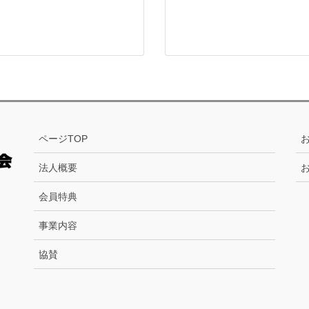
ページTOP
法人概要
会員特典
事業内容
協賛
。