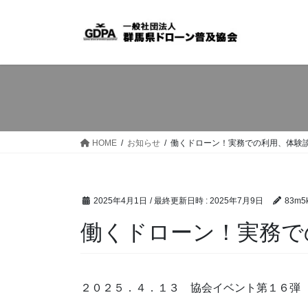
コ
ナ
ン
ビ
テ
ゲ
ン
ー
ツ
シ
へ
ョ
ス
ン
キ
に
ッ
移
HOME
お知らせ
働くドローン！実務での利用、体験
プ
動
2025年4月1日
/ 最終更新日時 :
2025年7月9日
83m5
働くドローン！実務で
２０２５．４．１３ 協会イベント第１６弾